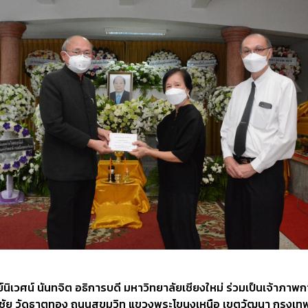
ศน์ นันทจิต อธิการบดี มหาวิทยาลัยเชียงใหม่ ร่วมเป็นเจ้าภ
 วัดธาตุทอง ถนนสุขุมวิท แขวงพระโขนงเหนือ เขตวัฒนา กรุงเทพม