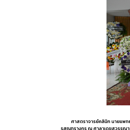
ศาสตราจารย์คลินิก นายแพทย์นิเว
รสณฑรางกูร ณ ศาลาเดชสุวรรณาชัย