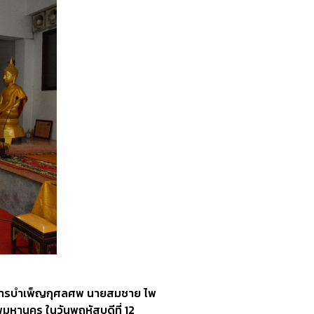
าพการบำเพ็ญกุศลศพ นายสมชาย ไพ
หานคร ในวันพฤหัสบดีที่ 12