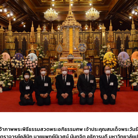
้าภาพพระพิธีธรรมสวดพระอภิธรรมศพ เจ้าประคุณสมเด็จพระวันรัต (จ
ราจารย์คลินิก นายแพทย์นิเวศน์ นันทจิต อธิการบดี มหาวิทยาลัยเช