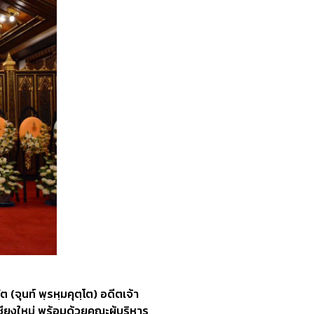
ุนท์ พฺรหฺมคุตฺโต) อดีตเจ้า
ียงใหม่ พร้อมด้วยคณะผู้บริหาร