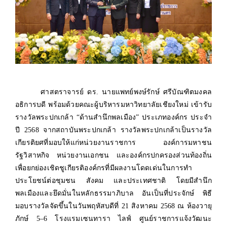
ศาสตราจารย์ ดร. นายแพทย์พงษ์รักษ์ ศรีบัณฑิตมงคล
อธิการบดี พร้อมด้วยคณะผู้บริหารมหาวิทยาลัยเชียงใหม่ เข้ารับ
รางวัลพระปกเกล้า “ด้านสำนึกพลเมือง” ประเภทองค์กร ประจำ
ปี 2568 จากสถาบันพระปกเกล้า รางวัลพระปกเกล้าเป็นรางวัล
เกียรติยศที่มอบให้แก่หน่วยงานราชการ องค์การมหาชน
รัฐวิสาหกิจ หน่วยงานเอกชน และองค์กรปกครองส่วนท้องถิ่น
เพื่อยกย่องเชิดชูเกียรติองค์กรที่มีผลงานโดดเด่นในการทำ
ประโยชน์ต่อชุมชน สังคม และประเทศชาติ โดยมีสำนึก
พลเมืองและยึดมั่นในหลักธรรมาภิบาล อันเป็นที่ประจักษ์ พิธี
มอบรางวัลจัดขึ้นในวันพฤหัสบดีที่ 21 สิงหาคม 2568 ณ ห้องวายุ
ภักษ์ 5–6 โรงแรมเซนทารา ไลฟ์ ศูนย์ราชการแจ้งวัฒนะ