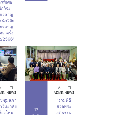
ารพิเศษ
ักวิจัย
ี่ยวชาญ
นักวิจัย
ี่ยวชาญ
เศษ ครั้ง
 2/2566"
MIN
NEWS
ADMIN
NEWS
ระชุมสภา
"ร่วมพิธี
าวิทยาลัย
สวดพระ
17
ชียงใหม่
อภิธรรม