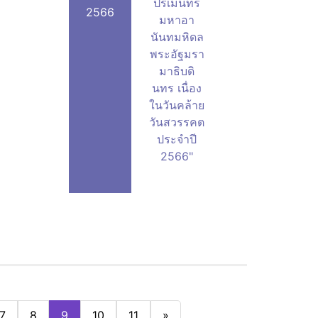
ปรเมนทร
2566
มหาอา
นันทมหิดล
พระอัฐมรา
มาธิบดิ
นทร เนื่อง
ในวันคล้าย
วันสวรรคต
ประจำปี
2566"
7
8
9
10
11
»