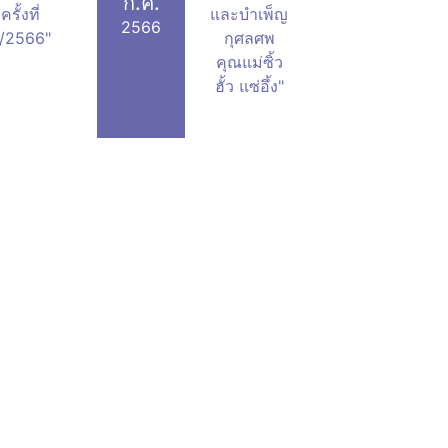
ก.ค.
ครั้งที่
และบำเพ็ญ
2566
/2566"
กุศลศพ
คุณแม่ซิ้ว
ฮั้ว แซ่อึ้ง"