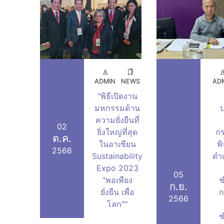
งผู้บริหารฯ งานศูนย์ประสานงาน
ห้องประชุมงานศูนย์ประส
ัย (กทม.)
(กทม.)
ADMIN
NEWS
AD
"พิธีเปิดงาน
มหกรรมด้าน
ป
ความยั่งยืนที่
02
ยิ่งใหญ่ที่สุด
ก
ต.ค.
ในอาเซียน
พ
2566
Sustainability
ตำ
Expo 2023
05
"พอเพียง
ก.ย.
ยั่งยืน เพื่อ
ก
2566
โลก""