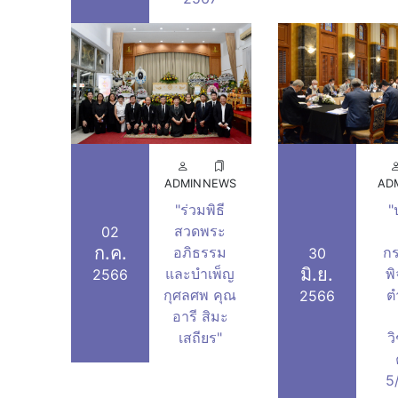
ADMIN
NEWS
AD
"ร่วมพิธี
"
สวดพระ
02
ก.ค.
อภิธรรม
ก
30
มิ.ย.
และบำเพ็ญ
พ
2566
กุศลศพ คุณ
ต
2566
อารี สิมะ
เสถียร"
ว
5