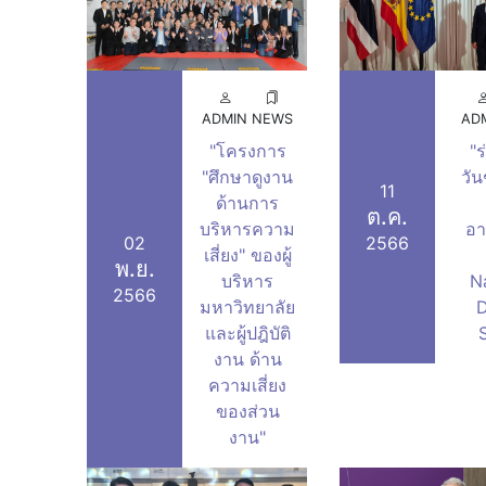
ADMIN
NEWS
AD
"โครงการ
"
"ศึกษาดูงาน
วัน
11
ด้านการ
ต.ค.
บริหารความ
อา
02
2566
เสี่ยง" ของผู้
พ.ย.
บริหาร
N
2566
มหาวิทยาลัย
D
และผู้ปฎิบัติ
งาน ด้าน
ความเสี่ยง
ของส่วน
งาน"