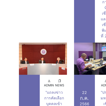
ก
น
เช
และ
เช
พิ
ที่
ADMIN
NEWS
AD
"แถลงข่าว
"ป
22
ก.ค.
การคัดเลือก
มห
บุคคลเข้า
เ
2566