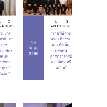
MIN
NEWS
ADMIN
NEWS
ร่วมงาน
"ร่วมพิธีสวด
ชาติแห่ง
พระอภิธรรม
05
ราช
และบำเพ็ญ
ต.ค.
ณาจักร
กุศลศพ
2566
สเปน
ศาสตราจารย์
ational
ดร.วิจิตร ศรี
ay of
สอ้าน"
Spain"