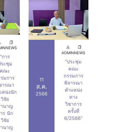
านงานมหาวิทยาลัย
งานศูนย์ประสานงานมหาวิทยาลัย (กทม.)
MIN
NEWS
ADMIN
NEWS
"การ
"ประชุม
ระชุม
คณะ
คณะ
กรรมการ
รรมการ
11
พิจารณา
ิจารณา
ส.ค.
ตำแหน่ง
แหน่งนัก
2566
ทาง
วิจัย
วิชาการ
ชำนาญ
ครั้งที่
าร นัก
6/2566"
วิจัย
ชำนาญ