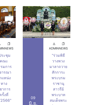
MIN
NEWS
ADMIN
NEWS
ประชุม
"ร่วมพิธี
คณะ
วางพวง
รรมการ
มาลาถวาย
ิจารณา
สักการะ
ำแหน่ง
พระบรม
ทาง
ราชานุ
ิชาการ
สาวรีย์
ครั้งที่
พระบาท
09
/2566"
สมเด็จพระ
มิ.ย.